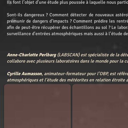
Ils font l’objet d’une étude plus poussée à laquelle nous parti
Sont-ils dangereux ? Comment détecter de nouveaux astér
prémunir de dangers d’impacts ? Comment prédire les rentr
afin de peut-être récupérer des échantillons au sol ? Le labora
surveillance d’entrées atmosphériques mais aussi à l’étude de
Anne-Charlotte Perlbarg
(LABSCAN) est spécialiste de la dét
collabore avec plusieurs laboratoires dans le monde pour la ca
Cyrille Aumasson
, animateur-formateur pour l’OBP, est référ
atmosphériques et l’étude des météorites en relation étroite
Mission Exoplanètes
Soirée Coupole
Les
A
vendredis
la
soirs,
demande,
hors
hors
été
été