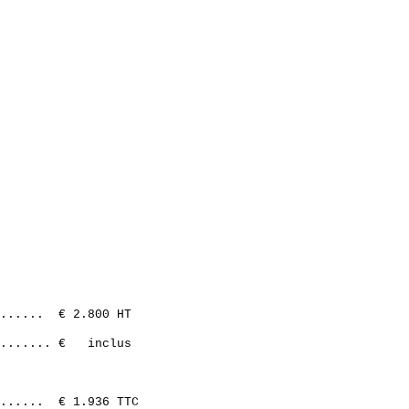
mple des possibilités qui peuvent s'offrir à vous en fonction des saiso
....... € 2.800 HT
s ....... € inclus
....... € 1.936 TTC