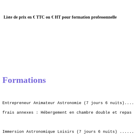
Liste de prix en € TTC ou € HT pour formation professonnelle
La gamme des activités à l'Observatoire est trés étendue, voici un exe
prix pour de courtes activités.
Formations
Entrepreneur Animateur Astronomie (7 jours 6 nuits)...
frais annexes : Hébergement en chambre double et repa
Immersion Astronomique Loisirs (7 jours 6 nuits) .....