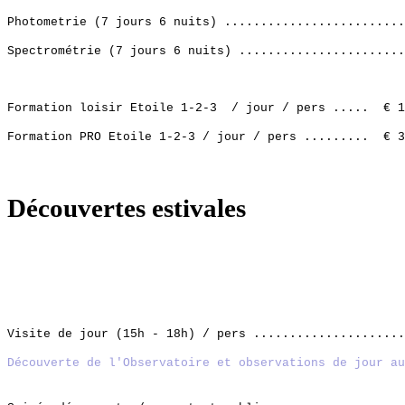
Photometrie (7 jours 6 nuits) ........................
Spectrométrie (7 jours 6 nuits) ......................
Formation loisir Etoile 1-2-3 / jour / pers ..... € 1
Formation PRO Etoile 1-2-3 / jour / pers ......... € 3
Découvertes estivales
En été pour les mois de Juillet et Août à 21h00
Visite de jour (15h - 18h) / pers ....................
Découverte de l'Observatoire et observations de jour a