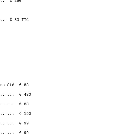
... € 250
... € 33 TTC
ors été € 88
....... € 480
....... € 88
.....
. € 190
....... € 99
....... € 99