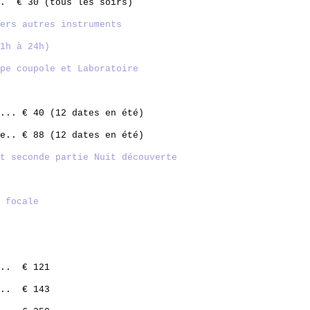
.. € 30 (tous les soirs)
ers autres instruments
1h à 24h)
pe coupole et Laboratoire
... € 40 (12 dates en été)
e.. € 88 (12 dates en été)
t seconde partie Nuit découverte
 focale
... € 121
... € 143