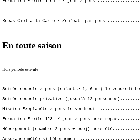
Formation Etoile 1 ou 2 / jour / pers ................
Repas Ciel à la Carte / Zen'eat par pers .............
En toute saison
Hors période estivale
Soirée coupole / pers (enfant > 1,40 m ) le vendredi h
Soirée coupole privative (jusqu'à 12 personnes).......
Mission Exoplanète / pers le vendredi ...............
Formation Etoile 1234
/ jour / pers hors repas.........
Hébergement (chambre 2 pers + pdej) hors été..........
Assurance météo si hébergement .......................