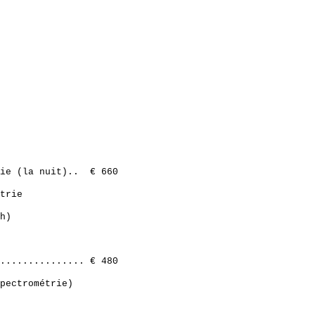
rie (la nuit).. € 660
trie
h)
............... € 480
pectrométrie)