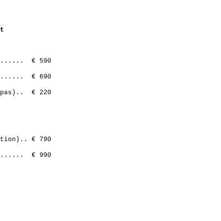
t
....... € 590
....... € 690
repas).. € 220
tion).. € 790
....... € 990